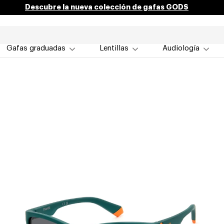
Descubre la nueva colección de gafas GODS
Gafas graduadas
Lentillas
Audiología