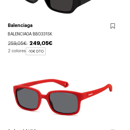
Balenciaga
BALENCIAGA BB0331SK
249,05€
259,05€
2 colores
-10€ DTO