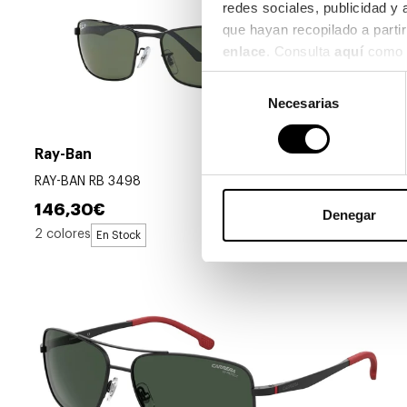
redes sociales, publicidad y
enlace
. Consulta 
aquí
 como 
Selección
Necesarias
de
consentimiento
Ray-Ban
RAY-BAN RB 3498
146,30€
Denegar
2 colores
En Stock