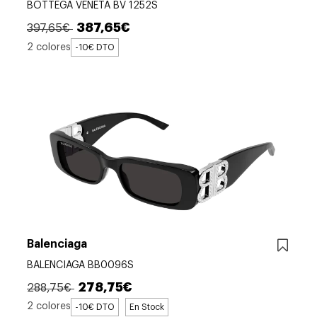
BOTTEGA VENETA BV 1252S
387,65€
397,65€
2 colores
-10€ DTO
Balenciaga
BALENCIAGA BB0096S
278,75€
288,75€
2 colores
-10€ DTO
En Stock