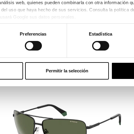
 análisis web, quienes pueden combinarla con otra información q
usará Google sus datos personales.
Preferencias
Estadística
Gucci
GUCCI GG 1215S
268,85€
278,85€
Permitir la selección
3 colores
-10€ DTO