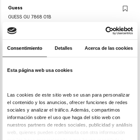
Guess
GUESS GU 7868 01B
98,40€
Consentimiento
Detalles
Acerca de las cookies
Esta página web usa cookies
Las cookies de este sitio web se usan para personalizar 
el contenido y los anuncios, ofrecer funciones de redes 
sociales y analizar el tráfico. Además, compartimos 
Guess
información sobre el uso que haga del sitio web con 
GUESS GU 00104
nuestros partners de redes sociales, publicidad y análisis 
web, quienes pueden combinarla con otra información 
84,45€
87,40€
que les haya proporcionado o que hayan recopilado a 