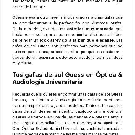
seducción,
ostensible tanto en los modelos de mujer
como de hombre.
Guess eleva a otro nivel la moda gracias a unas gafas que
se complementan a la perfección con distintos outfits.
Cada modelo goza de una
estética muy marcada
que
habla por sí sola, pero que en conjunto obedece a la idea
de brindar un
look atrevido a la par que elegante.
Las
gafas de sol Guess son perfectas para personas que no
quieren pasar desapercibidas, sino que quieren destacar a
través de un
espíritu poderoso
, osado y con las ideas
muy claras.
Tus gafas de sol Guess en Óptica &
Audiología Universitaria
Recuerda que si quieres encontrar unas gafas de sol Guess
baratas, en Óptica & Audiología Universitaria contamos
con un amplio catálogo de modelos. Tanto si buscas tus
gafas de sol ideales en nuestro catálogo online como si
quieres visitarnos en una de las tiendas de nuestra amplia
red, seguro que hallarás el estilo que mejor se ajusta a ti.
Con Óptica & Audiología Universitaria, vestirás tu mirada a
la última moda de la mano de las
mejores marcas de gafas