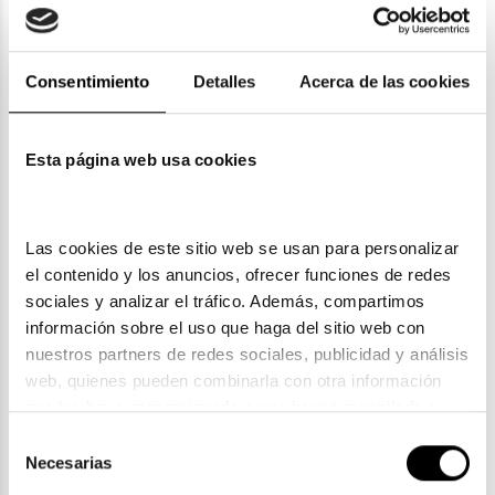
Consentimiento
Detalles
Acerca de las cookies
Guess
Guess
Guess
Esta página web usa cookies
GUESS GU 7845
GUESS GU 7877
GUESS GU 00104
62,45€
61,70€
84,45€
62,45€
87,40€
3 colores
3 colores
Las cookies de este sitio web se usan para personalizar 
el contenido y los anuncios, ofrecer funciones de redes 
sociales y analizar el tráfico. Además, compartimos 
información sobre el uso que haga del sitio web con 
nuestros partners de redes sociales, publicidad y análisis 
web, quienes pueden combinarla con otra información 
Guess
Guess
que les haya proporcionado o que hayan recopilado a 
GUESS GU 7896
partir del uso que haya hecho de sus servicios. Consulta 
GUESS GU 7680 01B
Selección
71,25€
la política de privacidad en el siguiente 
enlace
. Consulta 
61,70€
Necesarias
62,45€
de
aquí
 como usará Google sus datos personales.
consentimiento