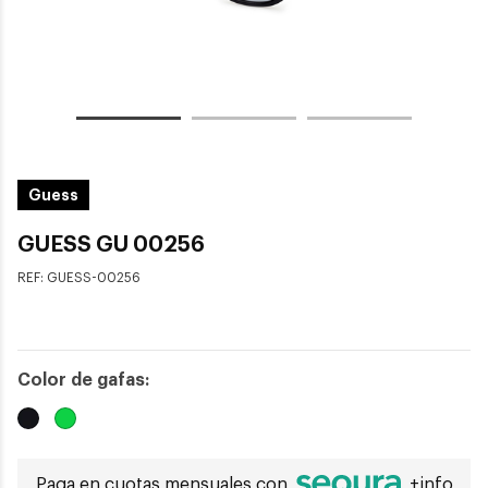
Guess
GUESS GU 00256
REF:
GUESS-00256
Color de gafas:
Paga en cuotas mensuales con
+info