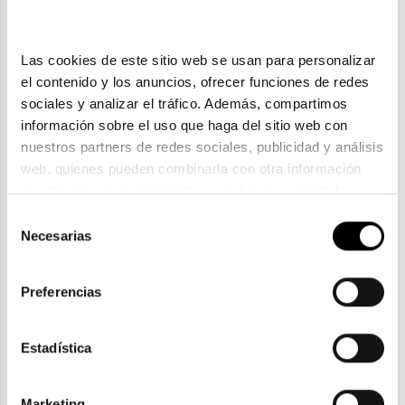
Las cookies de este sitio web se usan para personalizar 
el contenido y los anuncios, ofrecer funciones de redes 
sociales y analizar el tráfico. Además, compartimos 
información sobre el uso que haga del sitio web con 
nuestros partners de redes sociales, publicidad y análisis 
web, quienes pueden combinarla con otra información 
que les haya proporcionado o que hayan recopilado a 
partir del uso que haya hecho de sus servicios. Consulta 
Selección
Guess
la política de privacidad en el siguiente 
enlace
. Consulta 
Necesarias
de
GUESS GU 00158 28W
aquí
 como usará Google sus datos personales.
consentimiento
81,55€
Preferencias
Estadística
Marketing