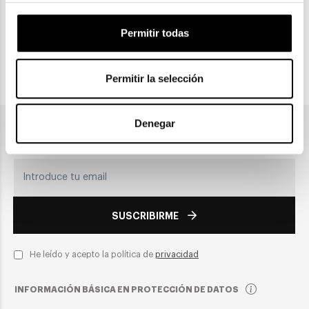
CLICK & COLLECT
Recogida en tienda
Permitir todas
Permitir la selección
PAGO SEGURO
Denegar
Únete a nuestra newsletter
SUSCRIBIRME
He leído y acepto la política de
privacidad
INFORMACIÓN BÁSICA EN PROTECCIÓN DE DATOS