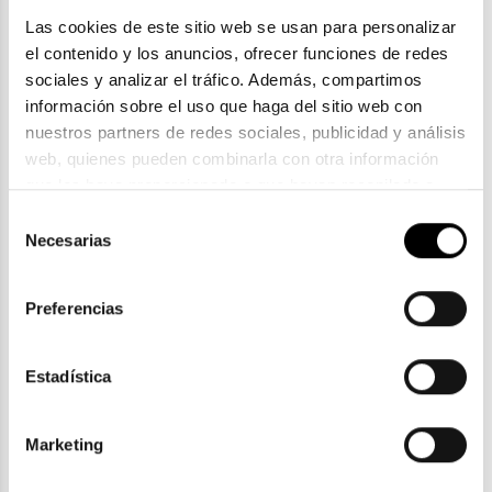
Las cookies de este sitio web se usan para personalizar 
el contenido y los anuncios, ofrecer funciones de redes 
sociales y analizar el tráfico. Además, compartimos 
información sobre el uso que haga del sitio web con 
nuestros partners de redes sociales, publicidad y análisis 
web, quienes pueden combinarla con otra información 
Kypers
que les haya proporcionado o que hayan recopilado a 
partir del uso que haya hecho de sus servicios. Consulta 
KYPERS NAIR
Selección
la política de privacidad en el siguiente 
enlace
. Consulta 
24,50€
Necesarias
de
aquí
 como usará Google sus datos personales.
consentimiento
3 colores
2x39€
En Stock
Preferencias
Estadística
ENVIOS Y DEVOLUCIONES
Gratuitas a partir de 30€
Marketing