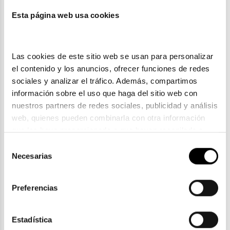
Esta página web usa cookies
Polaroid
POLAROID PLD 4119
66,90€
Las cookies de este sitio web se usan para personalizar 
el contenido y los anuncios, ofrecer funciones de redes 
sociales y analizar el tráfico. Además, compartimos 
información sobre el uso que haga del sitio web con 
nuestros partners de redes sociales, publicidad y análisis 
web, quienes pueden combinarla con otra información 
que les haya proporcionado o que hayan recopilado a 
partir del uso que haya hecho de sus servicios. Consulta 
Selección
la política de privacidad en el siguiente 
enlace
. Consulta 
Necesarias
de
aquí
 como usará Google sus datos personales.
consentimiento
Preferencias
Polaroid
POLAROID PLD 7005
Estadística
55,45€