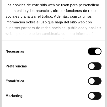
Las cookies de este sitio web se usan para personalizar 
el contenido y los anuncios, ofrecer funciones de redes 
sociales y analizar el tráfico. Además, compartimos 
información sobre el uso que haga del sitio web con 
nuestros partners de redes sociales, publicidad y análisis 
web, quienes pueden combinarla con otra información 
Tous
que les haya proporcionado o que hayan recopilado a 
TOUS STO C34
partir del uso que haya hecho de sus servicios. Consulta 
Selección
113,10€
la política de privacidad en el siguiente 
enlace
. Consulta 
Necesarias
de
aquí
 como usará Google sus datos personales.
2 colores
En Stock
consentimiento
Preferencias
Estadística
ENVIOS Y DEVOLUCIONES
Gratuitas a partir de 30€
Marketing