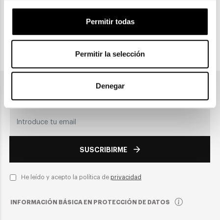
CLICK & COLLECT
Recogida en tienda
Permitir todas
Permitir la selección
PAGO SEGURO
Denegar
Únete a nuestra newsletter
SUSCRIBIRME
He leído y acepto la política de
privacidad
INFORMACIÓN BÁSICA EN PROTECCIÓN DE DATOS