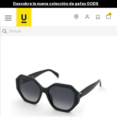
Descubre la nueva colección de gafas GODS
0