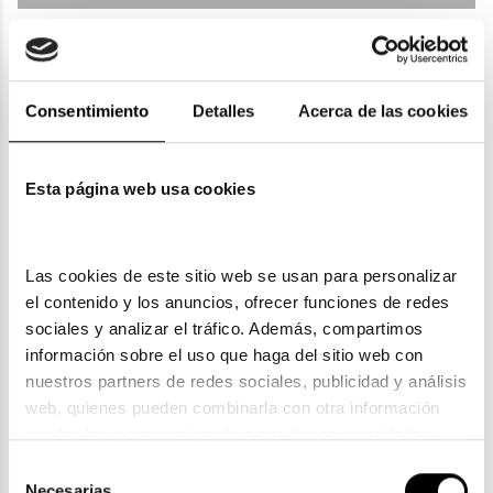
Detalles
Envíos
Consentimiento
Detalles
Acerca de las cookies
Devoluciones
Esta página web usa cookies
Garantías
Las cookies de este sitio web se usan para personalizar 
el contenido y los anuncios, ofrecer funciones de redes 
sociales y analizar el tráfico. Además, compartimos 
información sobre el uso que haga del sitio web con 
nuestros partners de redes sociales, publicidad y análisis 
web, quienes pueden combinarla con otra información 
ENVIOS Y DEVOLUCIONES
que les haya proporcionado o que hayan recopilado a 
Gratuitas a partir de 30€
partir del uso que haya hecho de sus servicios. Consulta 
Selección
la política de privacidad en el siguiente 
enlace
. Consulta 
Necesarias