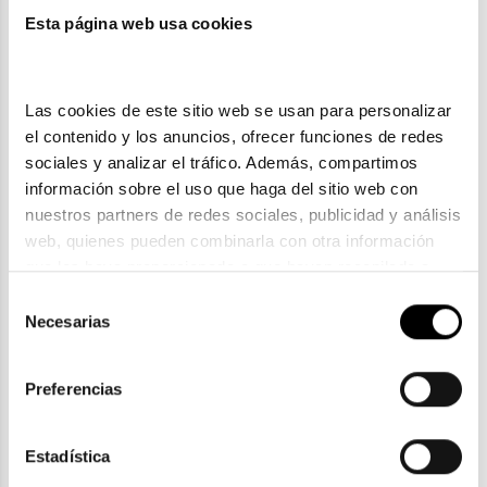
Esta página web usa cookies
También te puede gustar
Las cookies de este sitio web se usan para personalizar 
el contenido y los anuncios, ofrecer funciones de redes 
sociales y analizar el tráfico. Además, compartimos 
información sobre el uso que haga del sitio web con 
nuestros partners de redes sociales, publicidad y análisis 
web, quienes pueden combinarla con otra información 
que les haya proporcionado o que hayan recopilado a 
partir del uso que haya hecho de sus servicios. Consulta 
Selección
la política de privacidad en el siguiente 
enlace
. Consulta 
Necesarias
de
aquí
 como usará Google sus datos personales.
Acuvue
consentimiento
1-DAY ACUVUE™ MOIST 30 UNIDADES
Preferencias
26,00€
En Stock
Estadística