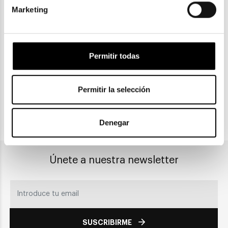
Marketing
ENVIOS Y DEVOLUCIONES
Gratuitas a partir de 30€
Permitir todas
CLICK & COLLECT
Recogida en tienda
Permitir la selección
Denegar
PAGO SEGURO
Únete a nuestra newsletter
SUSCRIBIRME