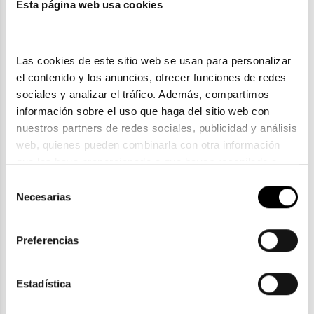
Esta página web usa cookies
También te puede gustar
Las cookies de este sitio web se usan para personalizar 
el contenido y los anuncios, ofrecer funciones de redes 
sociales y analizar el tráfico. Además, compartimos 
información sobre el uso que haga del sitio web con 
nuestros partners de redes sociales, publicidad y análisis 
web, quienes pueden combinarla con otra información 
que les haya proporcionado o que hayan recopilado a 
partir del uso que haya hecho de sus servicios. Consulta 
Selección
la política de privacidad en el siguiente 
enlace
. Consulta 
Necesarias
de
aquí
 como usará Google sus datos personales.
consentimiento
Total 1
Preferencias
DAILIES TOTAL 1 ASTIGMATISMO 90 UNIDADES
127,00€
Estadística