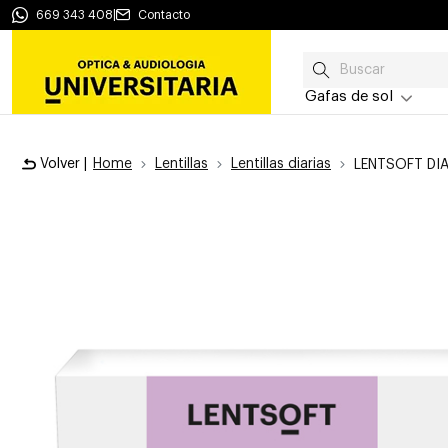
669 343 408
|
Contacto
Gafas de sol
Volver |
Home
Lentillas
Lentillas diarias
LENTSOFT DI