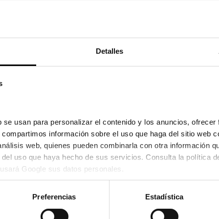
33,00
e el 24/08/2026 y el 26/08/2026
Detalles
s
 se usan para personalizar el contenido y los anuncios, ofrecer 
s, compartimos información sobre el uso que haga del sitio web c
 análisis web, quienes pueden combinarla con otra información q
usará Google sus datos personales.
Preferencias
Estadística
Lentsoft
UE™ MOIST ASTIGMATISMO 30
LENTSOFT DIARIA CONFORT+ 