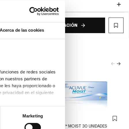
Garantías
€
ELEGIR GRADUACIÓN
WIS
Acerca de las cookies
funciones de redes sociales 
on nuestros partners de 
ue les haya proporcionado o 
que hayan recopilado a partir del uso que haya hecho de sus servicios. Consulta la política de privacidad en el siguiente 
Marketing
Acuvue
HIDROGEL
1-DAY ACUVUE™ MOIST 30 UNIDADES