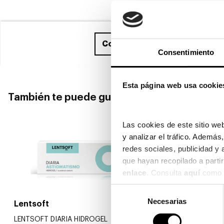
Compra ahora
y recíbelo entr
Consentimiento
Esta página web usa cookie
También te puede gustar
Las cookies de este sitio web
y analizar el tráfico. Ademá
redes sociales, publicidad y
enlace
. Consulta 
aquí
 como 
Selección
Necesarias
de
Lentsoft
Acuvue
consentimiento
LENTSOFT DIARIA HIDROGEL
1-DAY ACUV