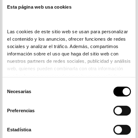
Esta página web usa cookies
También te puede gustar
Las cookies de este sitio web se usan para personalizar 
el contenido y los anuncios, ofrecer funciones de redes 
sociales y analizar el tráfico. Además, compartimos 
información sobre el uso que haga del sitio web con 
nuestros partners de redes sociales, publicidad y análisis 
web, quienes pueden combinarla con otra información 
que les haya proporcionado o que hayan recopilado a 
partir del uso que haya hecho de sus servicios. Consulta 
Selección
la política de privacidad en el siguiente 
enlace
. Consulta 
Necesarias
de
aquí
 como usará Google sus datos personales.
Hidro Health
consentimiento
HIDROHEALTH LIMPIADOR ISO 30ML.
Preferencias
6,50€
En Stock
Estadística