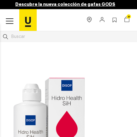
Descubre la nueva colección de gafas GODS
0