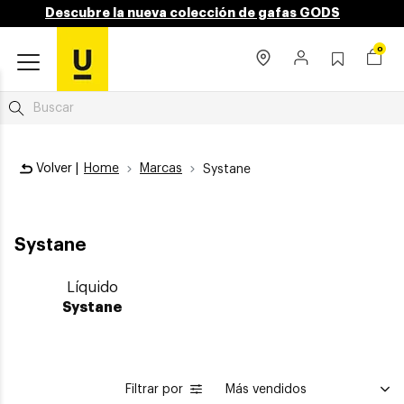
Descubre la nueva colección de gafas GODS
0
Volver |
Home
Marcas
Systane
Systane
Líquido
Systane
Filtrar por