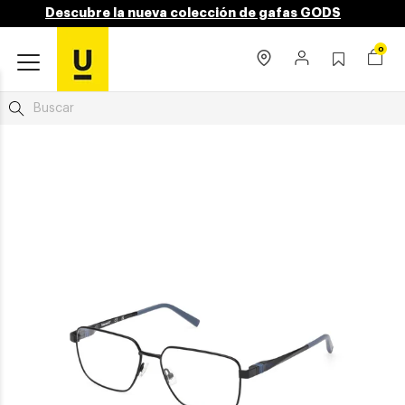
Descubre la nueva colección de gafas GODS
0