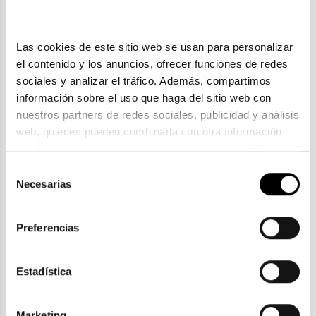
Las cookies de este sitio web se usan para personalizar 
el contenido y los anuncios, ofrecer funciones de redes 
sociales y analizar el tráfico. Además, compartimos 
información sobre el uso que haga del sitio web con 
nuestros partners de redes sociales, publicidad y análisis 
web, quienes pueden combinarla con otra información 
que les haya proporcionado o que hayan recopilado a 
partir del uso que haya hecho de sus servicios. Consulta 
Selección
Timberland
la política de privacidad en el siguiente 
enlace
. Consulta 
Necesarias
de
TIMBERLAND TB 50070
aquí
 como usará Google sus datos personales.
consentimiento
84,30€
Preferencias
2 colores
Estadística
Marketing