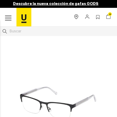
Descubre la nueva colección de gafas GODS
0