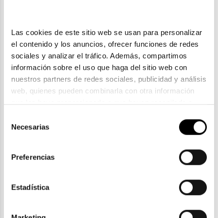
Las cookies de este sitio web se usan para personalizar 
el contenido y los anuncios, ofrecer funciones de redes 
sociales y analizar el tráfico. Además, compartimos 
información sobre el uso que haga del sitio web con 
nuestros partners de redes sociales, publicidad y análisis 
web, quienes pueden combinarla con otra información 
que les haya proporcionado o que hayan recopilado a 
partir del uso que haya hecho de sus servicios. Consulta 
Selección
Timberland
la política de privacidad en el siguiente 
enlace
. Consulta 
Necesarias
de
TIMBERLAND TB 50070
aquí
 como usará Google sus datos personales.
consentimiento
84,30€
Preferencias
2 colores
Estadística
Marketing