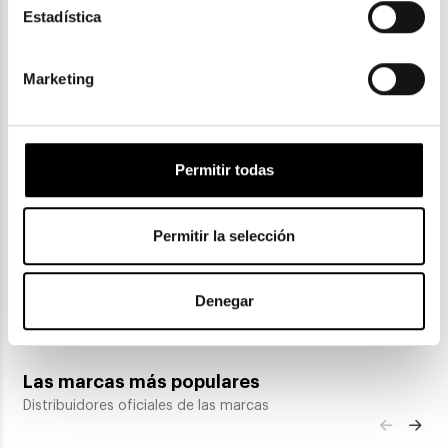
Estadística
Marketing
Permitir todas
Ray-Ban
Permitir la selección
RAY-BAN WAYFARER EASE RB 4340
108,50€
Denegar
2 colores
En Stock
Las marcas más populares
Distribuidores oficiales de las marcas