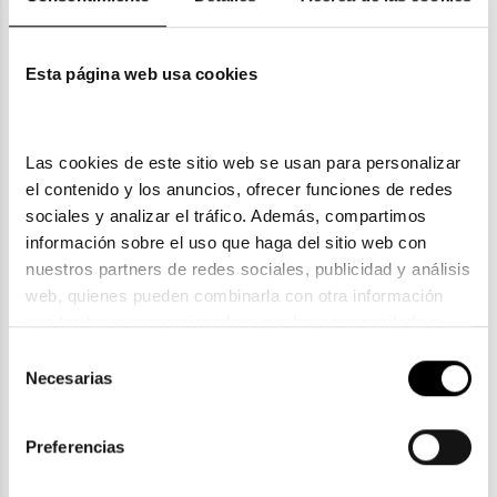
Esta página web usa cookies
GAFAS DE SOL
Las cookies de este sitio web se usan para personalizar 
el contenido y los anuncios, ofrecer funciones de redes 
sociales y analizar el tráfico. Además, compartimos 
información sobre el uso que haga del sitio web con 
nuestros partners de redes sociales, publicidad y análisis 
web, quienes pueden combinarla con otra información 
que les haya proporcionado o que hayan recopilado a 
partir del uso que haya hecho de sus servicios. Consulta 
Selección
LENTILLAS
la política de privacidad en el siguiente 
enlace
. Consulta 
Necesarias
de
aquí
 como usará Google sus datos personales.
consentimiento
Preferencias
Top Ventas