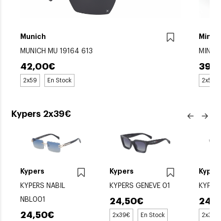
Munich
Mini 
MUNICH MU 19164 613
MINI-
42,00€
39,
2x59
En Stock
2x59
Kypers 2x39€
Kypers
Kypers
Kyper
3
KYPERS NABIL
KYPERS GENEVE 01
KYPER
NBL001
24,50€
24,
24,50€
2x39€
En Stock
2x39€