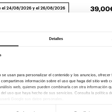
39,00
e el 24/08/2026 y el 26/08/2026
Detalles
s
Munich
Munich
ich
 se usan para personalizar el contenido y los anuncios, ofrecer 
MUNICH MU 19147
MUNICH MU 19
39,00€
s, compartimos información sobre el uso que haga del sitio web c
69,00€
CH MU 19164
 análisis web, quienes pueden combinarla con otra información q
00€
2x59
3 colores
En St
ores
2x59
En Stock
usará Google sus datos personales.