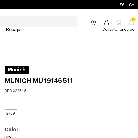
ES
CA
0
Rebajas
Consultar encargo
Munich
MUNICH MU 19146 511
REF:
322548
2x59
Color: