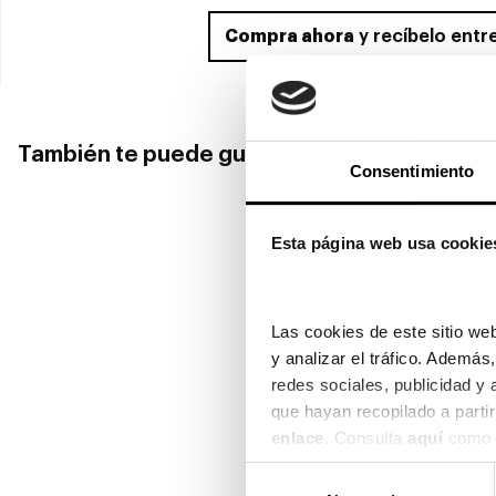
Compra ahora
y recíbelo entr
También te puede gustar
Consentimiento
Esta página web usa cookie
Munich
Munich
Mun
Las cookies de este sitio web
MUNICH MU 19158
39,00€
y analizar el tráfico. Ademá
MUNICH MU 19161
MUNI
redes sociales, publicidad y
39,00€
6 colores
42,
2x59
5 colores
4 col
2x59
En Stock
enlace
. Consulta 
aquí
 como 
Selección