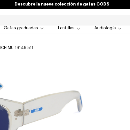
Descubre la nueva colección de gafas GODS
Gafas graduadas
Lentillas
Audiología
ICH MU 19146 511