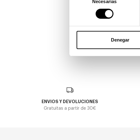
Necesarias
de
consentimiento
Munich
MUNICH MU 19149
Denegar
69,00€
3 colores
En Stock
ENVIOS Y DEVOLUCIONES
Gratuitas a partir de 30€