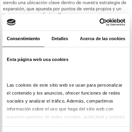
siendo una ubicación clave dentro de nuestra estrategia de
expansión, que apuesta por puntos de venta propios y un
trato cercano y profesional”.
Con esta incorporación, Óptica & Audiología Universitaria
continúa su expansión por el territorio español y refuerza su
Consentimiento
Detalles
Acerca de las cookies
apuesta por el crecimiento en la comunidad catalana.
Esta página web usa cookies
Sobre Óptica & Audiología Universitaria
Fundada en 1992 con la apertura de un centro en la
Las cookies de este sitio web se usan para personalizar 
Universidad Politécnica de Catalunya (UPC) de Barcelona,
el contenido y los anuncios, ofrecer funciones de redes 
Óptica & Audiología Universitaria cuenta con un equipo de
1.600 profesionales y 111 centros de óptica y audiología en
sociales y analizar el tráfico. Además, compartimos 
España, incluyendo el canal de venta online. Actualmente la
información sobre el uso que haga del sitio web con 
compañía forma parte del grupo multinacional alemán
nuestros partners de redes sociales, publicidad y análisis 
Fielmann, que adquirió la compañía a finales de 2020.
web, quienes pueden combinarla con otra información 