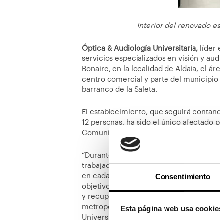
Interior del renovado e
Óptica & Audiología Universitaria,
líder
servicios especializados en visión y aud
Bonaire, en la localidad de Aldaia, el á
centro comercial y parte del municipio 
barranco de la Saleta.
El establecimiento, que seguirá contan
12 personas, ha sido el único afectado p
Comunidad Valenciana.
“Durante estos meses, hemos ofrecido 
trabajadores afectados por la Dana, así
Consentimiento
en cada caso”, afirma Héctor Ibar, dire
objetivos de la compañía, una vez pasad
y recuperar cuanto antes este espacio, 
metropolitana de Valencia”, añade Ibar.
Esta página web usa cookie
Universitaria es garantizar un trato cerc