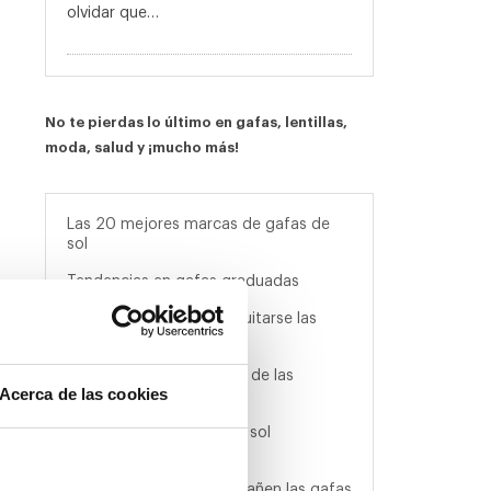
olvidar que…
No te pierdas lo último en gafas, lentillas,
moda, salud y ¡mucho más!
Las 20 mejores marcas de gafas de
sol
Tendencias en gafas graduadas
Trucos para ponerse y quitarse las
lentillas
¿Cómo proteger tu vista de las
Acerca de las cookies
pantallas?
Ventajas de las gafas de sol
polarizadas
Cómo evitar que se empañen las gafas