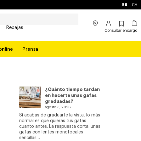
ES
CA
Rebajas
Consultar encargo
online
Prensa
¿Cuánto tiempo tardan
en hacerte unas gafas
graduadas?
agosto 3, 2026
Si acabas de graduarte la vista, lo más
normal es que quieras tus gafas
cuanto antes. La respuesta corta: unas
gafas con lentes monofocales
sencillas…