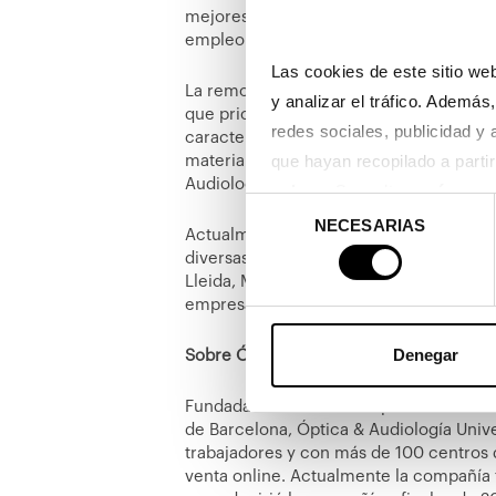
mejores marcas a precios competitivos.
empleo local en las zonas donde tenemo
Las cookies de este sitio web
La remodelación del centro ha sido con
y analizar el tráfico. Ademá
que prioriza la comodidad del cliente 
redes sociales, publicidad y
característico blanco, que refleja la cl
materiales con acabados naturales, más
Audiología Universitaria.
enlace
. Consulta 
aquí
 como 
Selección
NECESARIAS
de
Actualmente, Óptica & Audiología Unive
consentimiento
diversas provincias de España, como Alm
Lleida, Madrid, Murcia, Sevilla, Tarrag
empresa opera un canal de venta en línea
Denegar
Sobre Óptica & Audiología Universitaria
Fundada en 1992 con la apertura de un 
de Barcelona, Óptica & Audiología Univ
trabajadores y con más de 100 centros d
venta online. Actualmente la compañía 