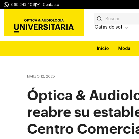
669 343 408
|
Contacto
Gafas de sol
Inicio
Moda
MARZO 12, 2025
Óptica & Audiolo
reabre su establ
Centro Comercia