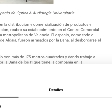
spacio de Óptica & Audiología Universitaria
 en la distribución y comercialización de productos y
ición,
reabre su establecimiento en el Centro Comercial
rea metropolitana de Valencia. El espacio, como todo el
de Aldaia, fueron arrasados por la Dana, al desbordarse el
do con más de 175 metros cuadrados y dando trabajo a
or la Dana de los 11 que tiene la compañía en la
ayuda psicológica y económica a todos nuestros
 como asesoramiento para tramitar las ayudas pertinentes
Detalles
ctor comercial de la empresa. “Uno de los primeros
a la Dana, ha sido velar por el bienestar de sus empleados
para seguir dando servicio a los habitantes del área
 De hecho, la misión principal de Óptica & Audiología
s
ano y personalizado a los clientes, y ofrecerles las