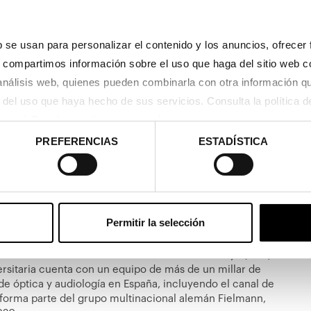
 De esta manera, “contribuimos a la generación de
s presencia”, concluye Ibar.
 se usan para personalizar el contenido y los anuncios, ofrecer 
cebida siguiendo la identidad de la marca, con un diseño
s, compartimos información sobre el uso que haga del sitio web c
con una amplia exposición de productos. Además del
 análisis web, quienes pueden combinarla con otra información q
aridad y la excelencia, se han introducido nuevos
 actuales y acordes con la identidad de Óptica &
usará Google sus datos personales.
PREFERENCIAS
ESTADÍSTICA
rsitaria cuenta con más de 100 centros propios en
ería, Alicante, Baleares, Barcelona, Castellón, Girona,
ona, Valencia, Zaragoza, Málaga y Córdoba. Además, la
 que le permite llegar a clientes de todo el país.
Permitir la selección
centro en la Universidad Politécnica de Catalunya (UPC)
ersitaria cuenta con un equipo de más de un millar de
e óptica y audiología en España, incluyendo el canal de
forma parte del grupo multinacional alemán Fielmann,