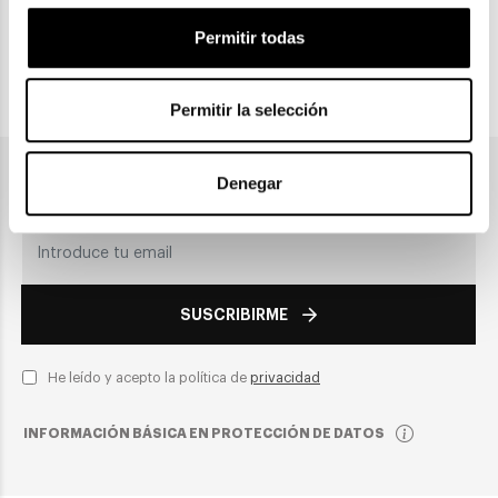
Recogida en tienda
Permitir todas
PAGO SEGURO
Permitir la selección
Únete a nuestra newsletter
Denegar
SUSCRIBIRME
He leído y acepto la política de
privacidad
INFORMACIÓN BÁSICA EN PROTECCIÓN DE DATOS