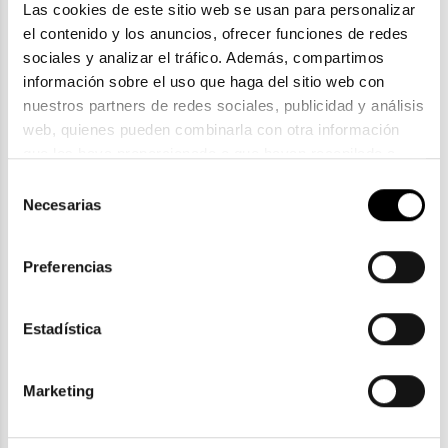
Las cookies de este sitio web se usan para personalizar 
el contenido y los anuncios, ofrecer funciones de redes 
sociales y analizar el tráfico. Además, compartimos 
información sobre el uso que haga del sitio web con 
nuestros partners de redes sociales, publicidad y análisis 
web, quienes pueden combinarla con otra información 
Arnette
que les haya proporcionado o que hayan recopilado a 
ARNETTE AN 4251
partir del uso que haya hecho de sus servicios. Consulta 
Selección
67,90€
la política de privacidad en el siguiente 
enlace
. Consulta 
Necesarias
de
2 colores
En Stock
aquí
 como usará Google sus datos personales.
consentimiento
Preferencias
Estadística
ENVIOS Y DEVOLUCIONES
Gratuitas a partir de 30€
Marketing
CLICK & COLLECT