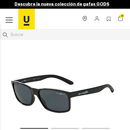
Descubre la nueva colección de gafas GODS
0