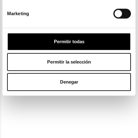
Balenciaga
Marketing
Balenciaga
BALENCIAGA BB0095
287,00€
BALENCIAGA BB0321S
297,00€
278,75€
288,75€
2 colores
-10€ DTO
Permitir todas
2 colores
-10€ DTO
En Stock
Permitir la selección
Denegar
Balenciaga
BALENCIAGA BB0328S
249,05€
259,05€
2 colores
-10€ DTO
En Stock