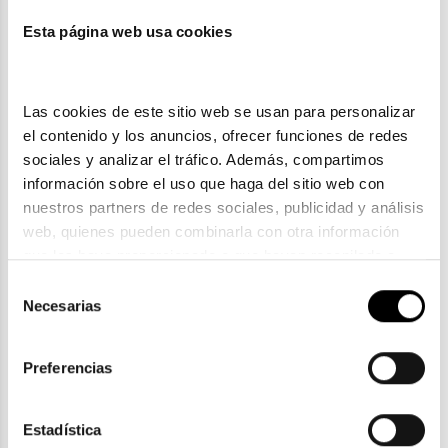
249,05€
259,05€
242,45€
252,45€
2 colores
-10€ DTO
Esta página web usa cookies
-10€ DTO
Las cookies de este sitio web se usan para personalizar 
el contenido y los anuncios, ofrecer funciones de redes 
sociales y analizar el tráfico. Además, compartimos 
información sobre el uso que haga del sitio web con 
nuestros partners de redes sociales, publicidad y análisis 
Balenciaga
web, quienes pueden combinarla con otra información 
BALENCIAGA BB0291S
Balenciaga
que les haya proporcionado o que hayan recopilado a 
361,25€
371,25€
BALENCIAGA BB 0350S 001 68
partir del uso que haya hecho de sus servicios. Consulta 
Selección
384,35€
2 colores
-10€ DTO
394,35€
la política de privacidad en el siguiente 
enlace
. Consulta 
Necesarias
de
aquí
 como usará Google sus datos personales.
-10€ DTO
consentimiento
Preferencias
Estadística