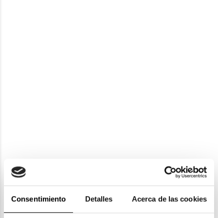
Balenciaga
BALENCIAGA BB0096S
278,75€
288,75€
2 colores
-10€ DTO
En Stock
Balenciaga
Consentimiento
Detalles
Acerca de las cookies
Balenciaga
BALENCIAGA BB0329S
BALENCIAGA BB 0388S 001 56