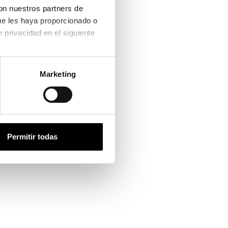
on nuestros partners de 
ue les haya proporcionado o 
que hayan recopilado a partir del uso que haya hecho de sus servicios. Consulta la política de privacidad en el siguiente 
Bottega Veneta
001
BOTTEGA VENETA BV 1386S 001
Marketing
328,25€
338,25€
-10€ DTO
Permitir todas