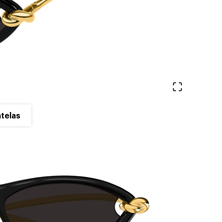
Ver en pa
telas