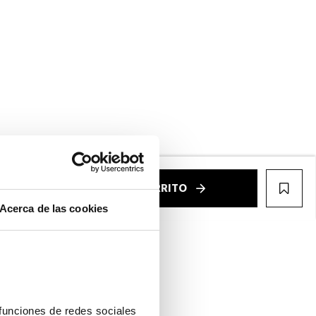
ntalla completa
€
AÑADIR AL CARRITO
WIS
Acerca de las cookies
funciones de redes sociales 