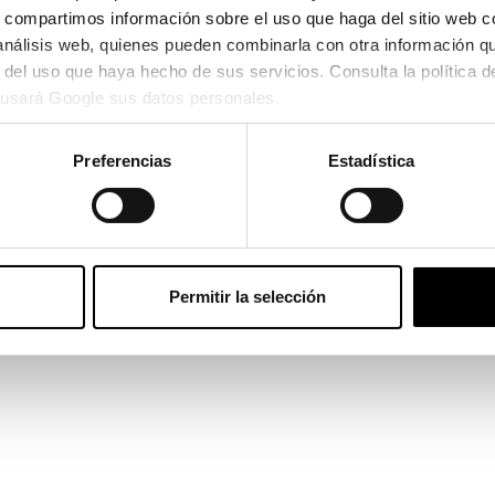
s, compartimos información sobre el uso que haga del sitio web c
 análisis web, quienes pueden combinarla con otra información q
Bottega Veneta
usará Google sus datos personales.
Bottega Veneta
BOTTEGA VENETA BV 1358
BOTTEGA VENETA BV 1419S 
290,30€
300,30€
Preferencias
Estadística
381,05€
391,05€
2 colores
-10€ DTO
-10€ DTO
Permitir la selección
Bottega Veneta
BOTTEGA VENETA BV 1191S
237,50€
247,50€
-10€ DTO