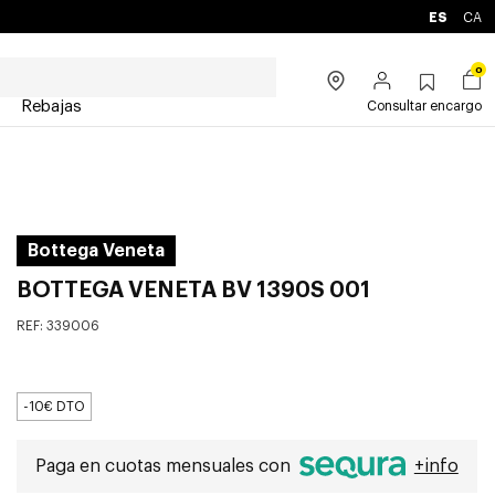
ES
CA
0
Rebajas
Consultar encargo
Bottega Veneta
BOTTEGA VENETA BV 1390S 001
REF:
339006
-10€ DTO
Paga en cuotas mensuales con
+info