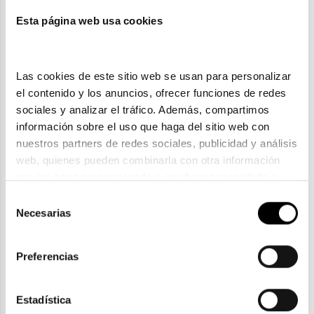
Esta página web usa cookies
También te puede gustar
Las cookies de este sitio web se usan para personalizar 
el contenido y los anuncios, ofrecer funciones de redes 
sociales y analizar el tráfico. Además, compartimos 
información sobre el uso que haga del sitio web con 
nuestros partners de redes sociales, publicidad y análisis 
web, quienes pueden combinarla con otra información 
que les haya proporcionado o que hayan recopilado a 
partir del uso que haya hecho de sus servicios. Consulta 
Selección
la política de privacidad en el siguiente 
enlace
. Consulta 
Necesarias
de
aquí
 como usará Google sus datos personales.
consentimiento
Carrera
Preferencias
CARRERA CA 302
90,80€
2 colores
Estadística