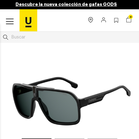
Descubre la nueva colección de gafas GODS
0