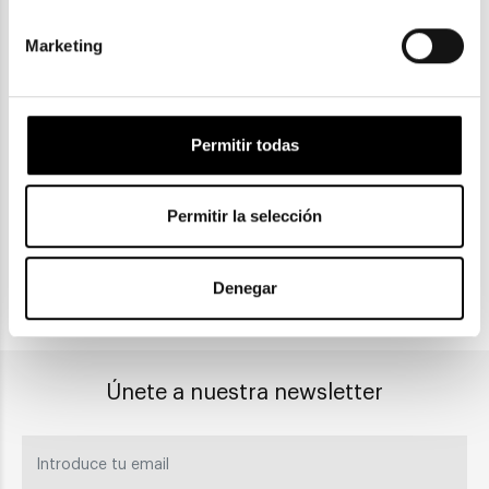
Marketing
ENVIOS Y DEVOLUCIONES
Gratuitas a partir de 30€
Permitir todas
CLICK & COLLECT
Permitir la selección
Recogida en tienda
Denegar
PAGO SEGURO
Únete a nuestra newsletter