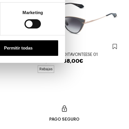
Marketing
Dita
Permitir todas
DITA DTS522 DITAVONTEESE 01
468,00€
585,00€
Rebajas
PAGO SEGURO