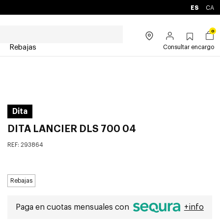
ES
CA
0
Rebajas
Consultar encargo
Dita
DITA LANCIER DLS 700 04
REF:
293864
Rebajas
Paga en cuotas mensuales con
+info