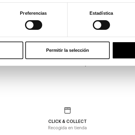
Preferencias
Estadística
Dita
Permitir la selección
DTS 502
DITA LANCIER DLS 101 01
370,00€
CLICK & COLLECT
Recogida en tienda