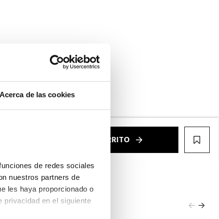
Acerca de las cookies
ntalla completa
€
AÑADIR AL CARRITO
WIS
funciones de redes sociales 
on nuestros partners de 
ue les haya proporcionado o 
que hayan recopilado a partir del uso que haya hecho de sus servicios. Consulta la política de privacidad en el siguiente 