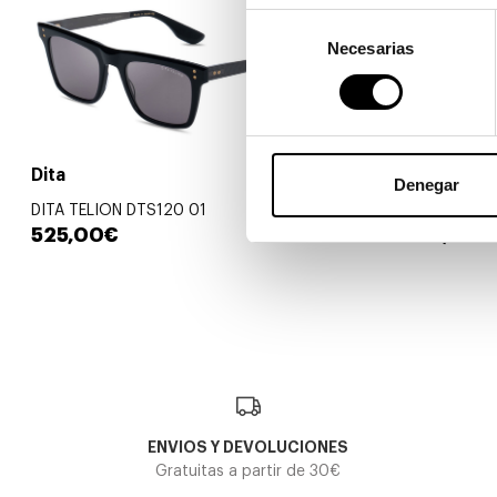
Selección
Necesarias
de
consentimiento
Dita
Dita
Denegar
DITA TELION DTS120 01
DITA AXIAL 
525,00€
500,00€
ENVIOS Y DEVOLUCIONES
Gratuitas a partir de 30€