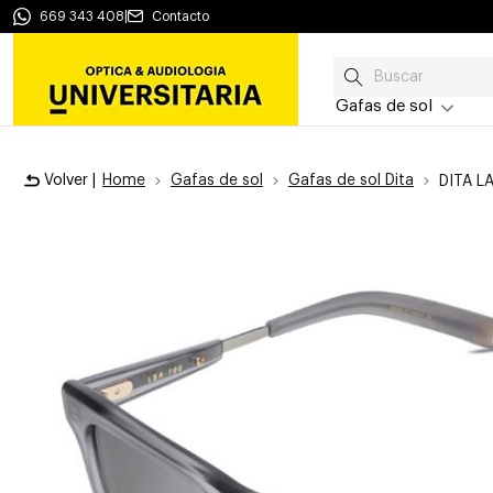
669 343 408
|
Contacto
Gafas de sol
Volver |
Home
Gafas de sol
Gafas de sol Dita
DITA L