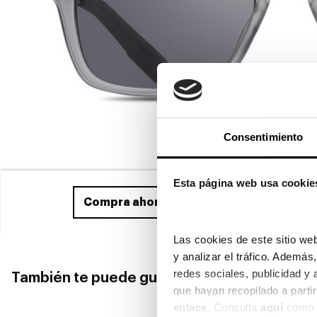
Consentimiento
Esta página web usa cookie
Compra ahora
y recíbelo entre el 25/08
Las cookies de este sitio web
y analizar el tráfico. Ademá
redes sociales, publicidad y
También te puede gustar
enlace
. Consulta 
aquí
 como 