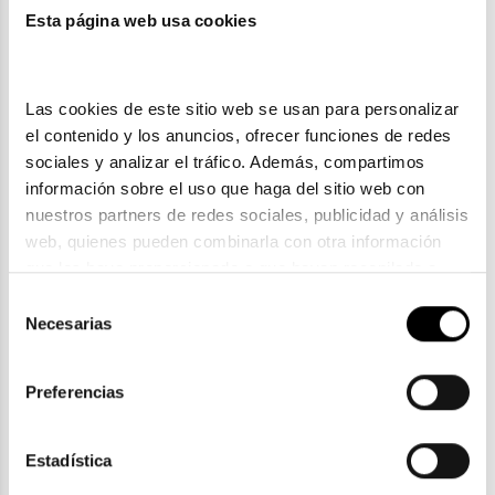
También te puede gustar
Esta página web usa cookies
Las cookies de este sitio web se usan para personalizar 
el contenido y los anuncios, ofrecer funciones de redes 
sociales y analizar el tráfico. Además, compartimos 
información sobre el uso que haga del sitio web con 
nuestros partners de redes sociales, publicidad y análisis 
web, quienes pueden combinarla con otra información 
que les haya proporcionado o que hayan recopilado a 
partir del uso que haya hecho de sus servicios. Consulta 
Selección
la política de privacidad en el siguiente 
enlace
. Consulta 
Necesarias
de
Dolce & Gabbana
aquí
 como usará Google sus datos personales.
consentimiento
DOLCE & GABBANA DG 4403
Preferencias
169,40€
En Stock
Estadística