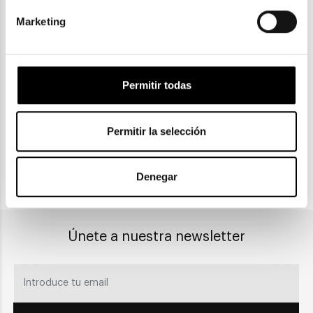
Marketing
ENVIOS Y DEVOLUCIONES
Gratuitas a partir de 30€
Permitir todas
CLICK & COLLECT
Permitir la selección
Recogida en tienda
Denegar
PAGO SEGURO
Únete a nuestra newsletter