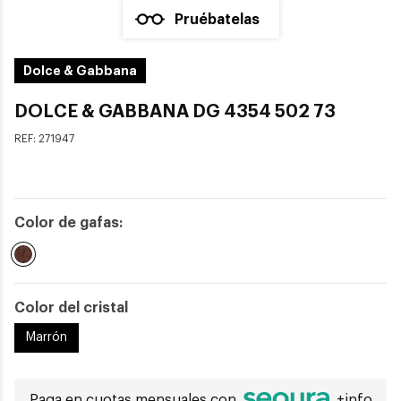
Pruébatelas
Dolce & Gabbana
DOLCE & GABBANA DG 4354 502 73
REF:
271947
Color de gafas:
Seleccionado
Color del cristal
Marrón
Paga en cuotas mensuales con
+info