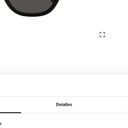
Ver en pa
Detalles
s