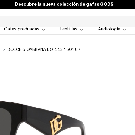
Descubre la nueva colección de gafas GODS
Gafas graduadas
Lentillas
Audiología
a
DOLCE & GABBANA DG 4437 501 87