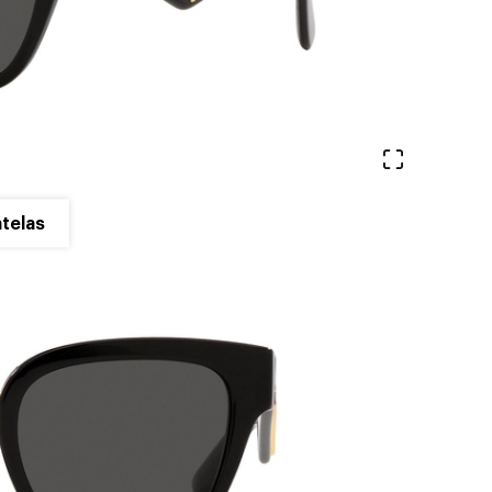
Ver en pa
telas