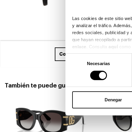
Las cookies de este sitio web
y analizar el tráfico. Ademá
redes sociales, publicidad y
enlace
. Consulta 
aquí
 como 
Compra ahora
y recíbelo entr
Selección
Necesarias
de
consentimiento
También te puede gustar
Denegar