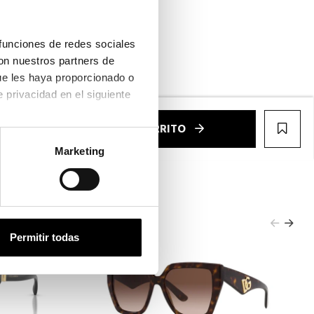
funciones de redes sociales 
on nuestros partners de 
ntalla completa
ue les haya proporcionado o 
que hayan recopilado a partir del uso que haya hecho de sus servicios. Consulta la política de privacidad en el siguiente 
€
AÑADIR AL CARRITO
WIS
Marketing
Permitir todas