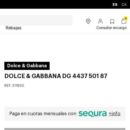
ES
CA
0
Rebajas
Consultar encargo
Dolce & Gabbana
DOLCE & GABBANA DG 4437 501 87
REF:
311830
Paga en cuotas mensuales con
+info