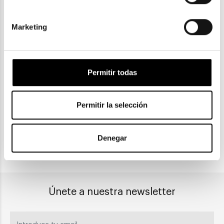
Marketing
ENVIOS Y DEVOLUCIONES
Gratuitas a partir de 30€
Permitir todas
Permitir la selección
CLICK & COLLECT
Recogida en tienda
Denegar
PAGO SEGURO
Únete a nuestra newsletter