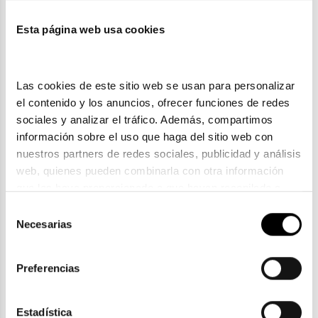
Esta página web usa cookies
También te puede gustar
Las cookies de este sitio web se usan para personalizar 
el contenido y los anuncios, ofrecer funciones de redes 
sociales y analizar el tráfico. Además, compartimos 
información sobre el uso que haga del sitio web con 
nuestros partners de redes sociales, publicidad y análisis 
web, quienes pueden combinarla con otra información 
que les haya proporcionado o que hayan recopilado a 
partir del uso que haya hecho de sus servicios. Consulta 
Selección
la política de privacidad en el siguiente 
enlace
. Consulta 
Necesarias
de
aquí
 como usará Google sus datos personales.
consentimiento
Gucci
Preferencias
GUCCI GG 1714S
145,10€
155,10€
Estadística
2 colores
-10€ DTO
En Stock