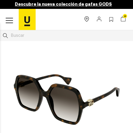
Descubre la nueva colección de gafas GODS
0