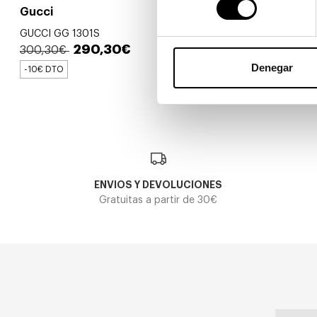
Gucci
Gucci
GUCCI GG 1301S
GUCCI GG 1
290,30€
2
300,30€
293,70€
Denegar
-10€ DTO
-10€ DTO
ENVIOS Y DEVOLUCIONES
Gratuitas a partir de 30€