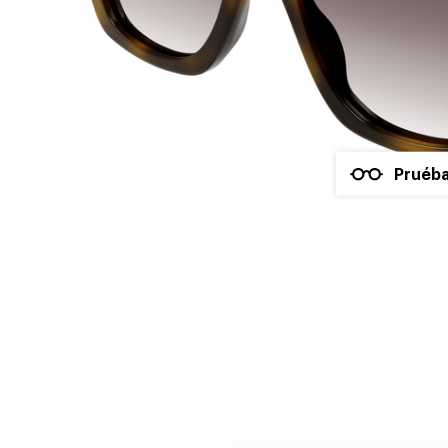
Pruéba