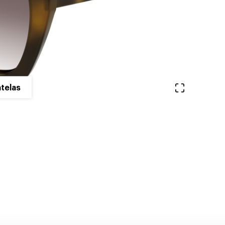
Ver en pa
telas