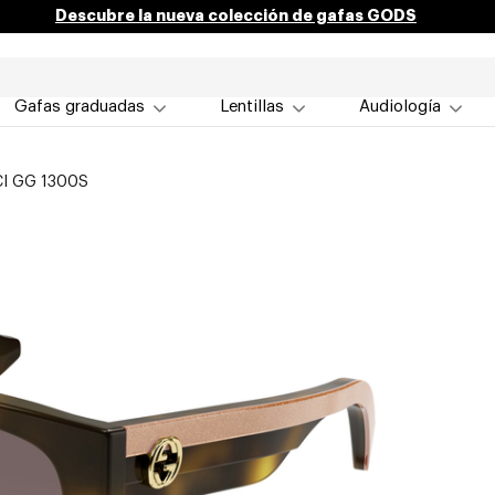
Descubre la nueva colección de gafas GODS
Gafas graduadas
Lentillas
Audiología
I GG 1300S