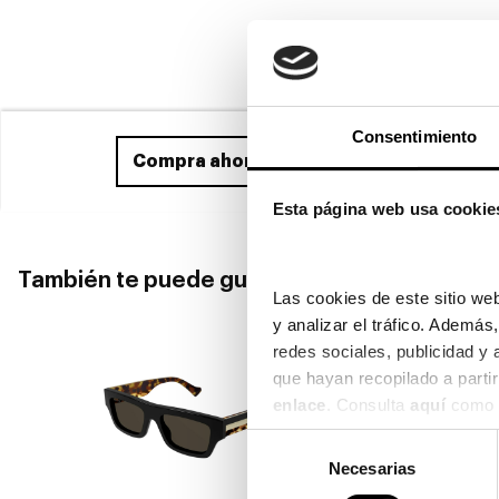
Consentimiento
Compra ahora
y recíbelo entre el 11/08
Esta página web usa cookie
También te puede gustar
Las cookies de este sitio web
y analizar el tráfico. Ademá
redes sociales, publicidad y
enlace
. Consulta 
aquí
 como 
Selección
Necesarias
de
consentimiento