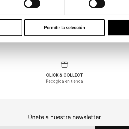
Gucci
188S
GUCCI GG 1664S 001 51
83,70€
268,85€
278,85€
Permitir la selección
-10€ DTO
En Stock
CLICK & COLLECT
Recogida en tienda
Únete a nuestra newsletter