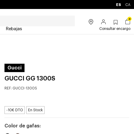
ES
CA
0
Rebajas
Consultar encargo
Gucci
GUCCI GG 1300S
REF:
GUCCI-1300S
-10€ DTO
En Stock
Color de gafas: