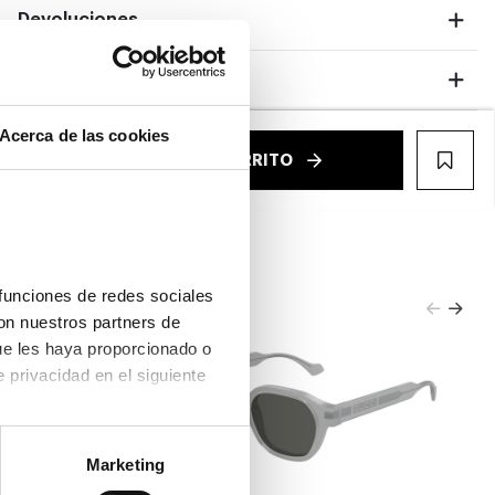
Devoluciones
Garantías
Acerca de las cookies
€
AÑADIR AL CARRITO
WIS
funciones de redes sociales 
on nuestros partners de 
ue les haya proporcionado o 
que hayan recopilado a partir del uso que haya hecho de sus servicios. Consulta la política de privacidad en el siguiente 
Marketing