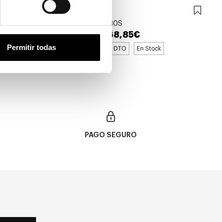
Gucci
GUCCI GG 1730S
268,85€
278,85€
Permitir todas
2 colores
-10€ DTO
En Stock
PAGO SEGURO