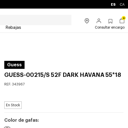
ES
CA
0
Rebajas
Consultar encargo
Guess
GUESS-00215/S 52F DARK HAVANA 55*18
REF:
343967
En Stock
Color de gafas: