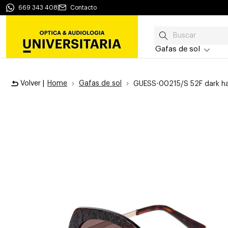
669 343 408
|
Contacto
Gafas de sol
Volver |
Home
Gafas de sol
GUESS-00215/S 52F dark h