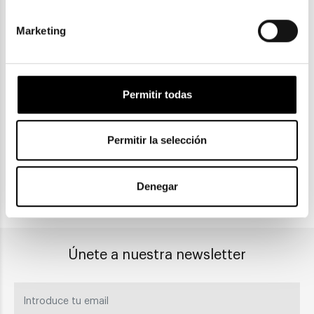
Marketing
ENVIOS Y DEVOLUCIONES
Gratuitas a partir de 30€
Permitir todas
CLICK & COLLECT
Permitir la selección
Recogida en tienda
Denegar
PAGO SEGURO
Únete a nuestra newsletter