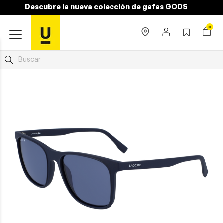
Descubre la nueva colección de gafas GODS
0