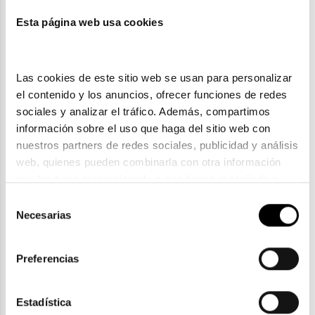
Esta página web usa cookies
También te puede gustar
Las cookies de este sitio web se usan para personalizar 
el contenido y los anuncios, ofrecer funciones de redes 
sociales y analizar el tráfico. Además, compartimos 
información sobre el uso que haga del sitio web con 
nuestros partners de redes sociales, publicidad y análisis 
web, quienes pueden combinarla con otra información 
que les haya proporcionado o que hayan recopilado a 
partir del uso que haya hecho de sus servicios. Consulta 
Selección
la política de privacidad en el siguiente 
enlace
. Consulta 
Necesarias
de
aquí
 como usará Google sus datos personales.
consentimiento
Lacoste
LACOSTE L 6029S
Preferencias
77,90€
Estadística