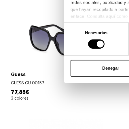
redes sociales, publicidad y
enlace
. Consulta 
aquí
 como 
Selección
Necesarias
de
consentimiento
Denegar
Guess
GUESS GU 00157
77,85€
3 colores