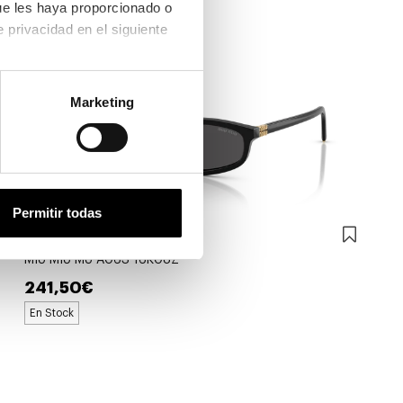
ue les haya proporcionado o 
que hayan recopilado a partir del uso que haya hecho de sus servicios. Consulta la política de privacidad en el siguiente 
Marketing
Permitir todas
Miu Miu
MIU MIU MU A06S 16K08Z
241,50€
En Stock