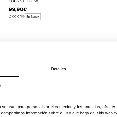
TOUS STO C36V
99,90€
2 colores
En Stock
Detalles
s
Ray-Ban
RAY-BAN LEONARD RB 2193
108,50€
 se usan para personalizar el contenido y los anuncios, ofrecer 
2 colores
En Stock
s, compartimos información sobre el uso que haga del sitio web c