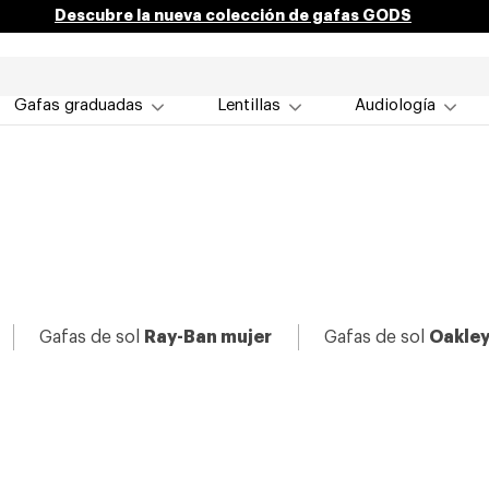
Descubre la nueva colección de gafas GODS
Gafas graduadas
Lentillas
Audiología
Gafas de sol
Ray-Ban mujer
Gafas de sol
Oakley