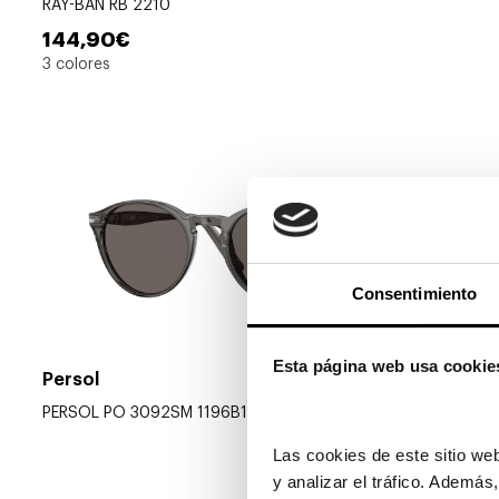
RAY-BAN RB 2210
144,90€
3 colores
Consentimiento
Esta página web usa cookie
Persol
PERSOL PO 3092SM 1196B1
Las cookies de este sitio web
y analizar el tráfico. Ademá