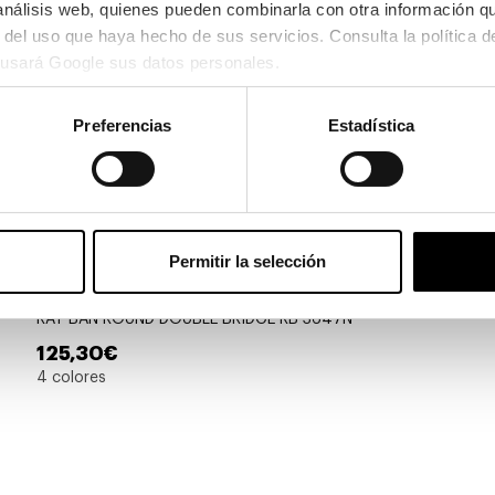
 análisis web, quienes pueden combinarla con otra información q
usará Google sus datos personales.
Preferencias
Estadística
Permitir la selección
Ray-Ban
RAY-BAN ROUND DOUBLE BRIDGE RB 3647N
125,30€
4 colores