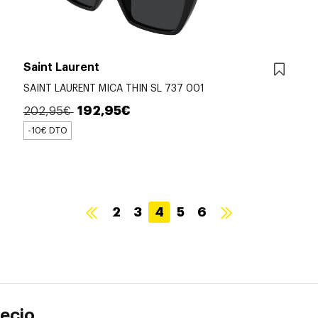
Saint Laurent
SAINT LAURENT MICA THIN SL 737 001
192,95€
202,95€
-10€ DTO
2
3
4
5
6
recio