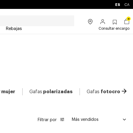
ES
CA
0
Rebajas
Consultar encargo
Ava
 mujer
Gafas
polarizadas
Gafas
fotocromati
Filtrar por