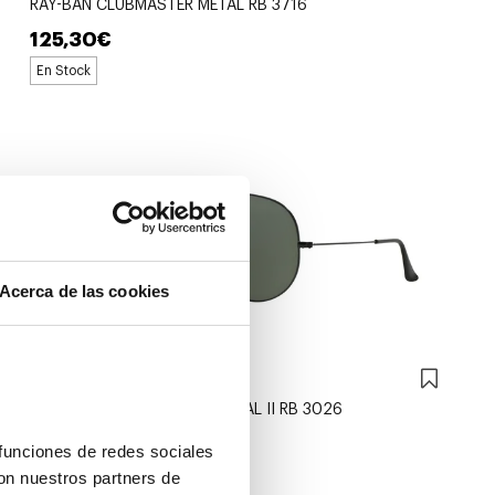
RAY-BAN CLUBMASTER METAL RB 3716
125,30€
En Stock
Acerca de las cookies
Ray-Ban
RAY-BAN AVIATOR LARGE METAL II RB 3026
118,30€
funciones de redes sociales 
2 colores
En Stock
on nuestros partners de 