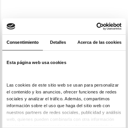
Consentimiento
Detalles
Acerca de las cookies
Esta página web usa cookies
Ray-Ban Kids
RAY-BAN KIDS RJ 9081S
60,00€
Las cookies de este sitio web se usan para personalizar 
el contenido y los anuncios, ofrecer funciones de redes 
En Stock
sociales y analizar el tráfico. Además, compartimos 
información sobre el uso que haga del sitio web con 
nuestros partners de redes sociales, publicidad y análisis 
web, quienes pueden combinarla con otra información 
que les haya proporcionado o que hayan recopilado a 