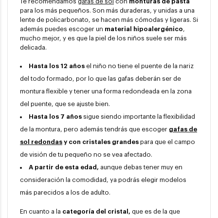
Te recomendamos
gafas de sol
con
monturas de pasta
para los más pequeños. Son más duraderas, y unidas a una
lente de policarbonato, se hacen más cómodas y ligeras. Si
además puedes escoger un
material hipoalergénico
,
mucho mejor, y es que la piel de los niños suele ser más
delicada.
Hasta los 12 años
el niño no tiene el puente de la nariz
del todo formado, por lo que las gafas deberán ser de
montura flexible y tener una forma redondeada en la zona
del puente, que se ajuste bien.
Hasta los 7 años
sigue siendo importante la flexibilidad
de la montura, pero además tendrás que escoger
gafas de
sol redondas
y con cristales grandes
para que el campo
de visión de tu pequeño no se vea afectado.
A partir de esta edad,
aunque debas tener muy en
consideración la comodidad, ya podrás elegir modelos
más parecidos a los de adulto.
En cuanto a la
categoría del cristal,
que es de la que