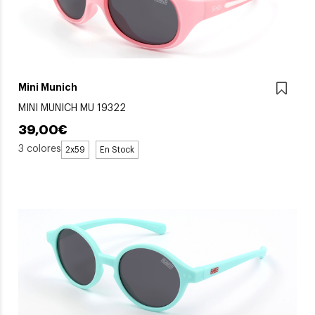
Mini Munich
MINI MUNICH MU 19322
39,00€
3 colores
2x59
En Stock