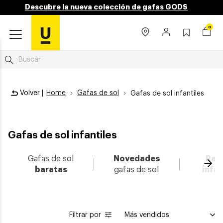
Descubre la nueva colección de gafas GODS
0
Volver |
Home
Gafas de sol
Gafas de sol infantiles
Gafas de sol infantiles
Gafas de sol
Novedades
Ray
Ava
baratas
gafas de sol
infan
Filtrar por