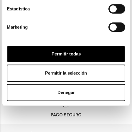
OAKLEY FROGSKINS LITE OO 9374 937402
Estadística
109,90€
Marketing
Permitir todas
ENVIOS Y DEVOLUCIONES
Gratuitas a partir de 30€
Permitir la selección
CLICK & COLLECT
Denegar
Recogida en tienda
PAGO SEGURO