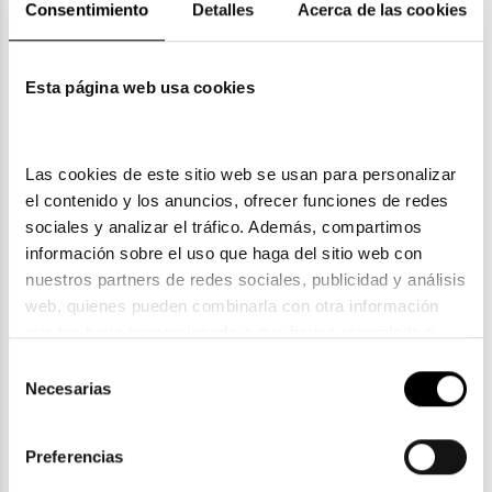
Consentimiento
Detalles
Acerca de las cookies
Garantías
Esta página web usa cookies
También te puede gustar
Las cookies de este sitio web se usan para personalizar 
el contenido y los anuncios, ofrecer funciones de redes 
sociales y analizar el tráfico. Además, compartimos 
información sobre el uso que haga del sitio web con 
nuestros partners de redes sociales, publicidad y análisis 
web, quienes pueden combinarla con otra información 
que les haya proporcionado o que hayan recopilado a 
partir del uso que haya hecho de sus servicios. Consulta 
Selección
la política de privacidad en el siguiente 
enlace
. Consulta 
Necesarias
de
aquí
 como usará Google sus datos personales.
consentimiento
Preferencias
Oakley