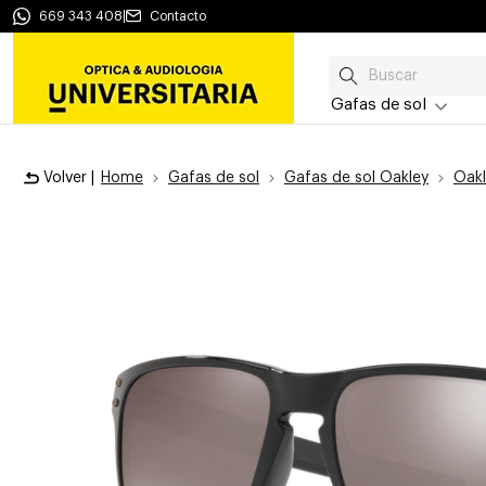
669 343 408
|
Contacto
Gafas de sol
Volver |
Home
Gafas de sol
Gafas de sol Oakley
Oakl