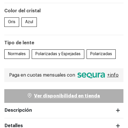
Color del cristal
Gris
Azul
ntalla completa
Tipo de lente
Normales
Polarizadas y Espejadas
Polarizadas
Paga en cuotas mensuales con
+info
Ver disponibilidad en tienda
Descripción
Detalles