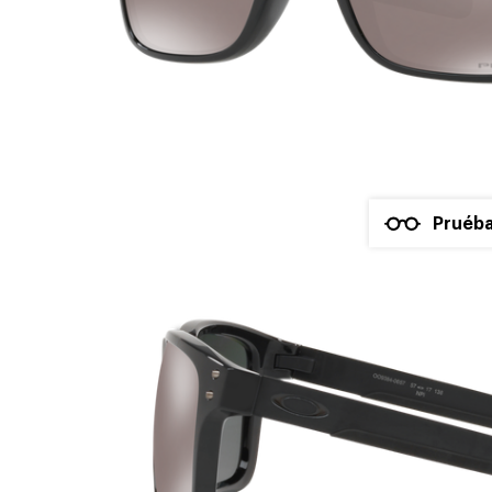
Pruéba