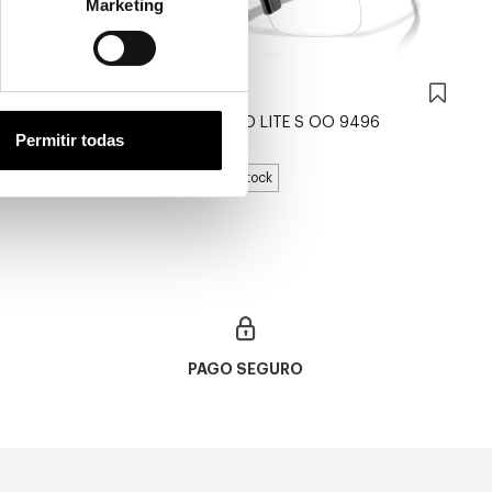
Marketing
Oakley
OAKLEY SUTRO LITE S OO 9496
Permitir todas
131,60€
2 colores
En Stock
PAGO SEGURO