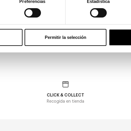
Preferencias
Estadística
Oakley
 JACKET 2.0 XL OO 9154
OAKLEY EVZERO OO 9454
Permitir la selección
131,60€
En Stock
CLICK & COLLECT
Recogida en tienda