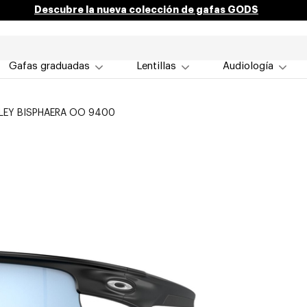
Descubre la nueva colección de gafas GODS
Gafas graduadas
Lentillas
Audiología
LEY BISPHAERA OO 9400