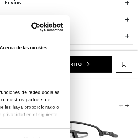
Envíos
Devoluciones
Garantías
ntalla completa
Acerca de las cookies
€
AÑADIR AL CARRITO
WIS
funciones de redes sociales 
on nuestros partners de 
ue les haya proporcionado o 
que hayan recopilado a partir del uso que haya hecho de sus servicios. Consulta la política de privacidad en el siguiente 