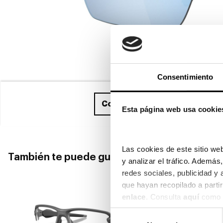
Consentimiento
Compra ahora
y recíbelo entr
Esta página web usa cookie
Las cookies de este sitio web
También te puede gustar
y analizar el tráfico. Ademá
redes sociales, publicidad y
enlace
. Consulta 
aquí
 como 
Selección