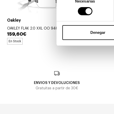
Necesarias
de
consentimiento
Oakley
Oakley
OAKLEY FLAK 2.0 XXL OO 9488 948807
OAKLEY HALF
Denegar
159,60€
98,70€
En Stock
ENVIOS Y DEVOLUCIONES
Gratuitas a partir de 30€