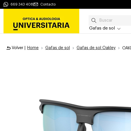
669 343 408
|
Contacto
Gafas de sol
Volver |
Home
Gafas de sol
Gafas de sol Oakley
OAK