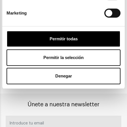
Marketing
ENVIOS Y DEVOLUCIONES
Gratuitas a partir de 30€
Permitir todas
CLICK & COLLECT
Permitir la selección
Recogida en tienda
Denegar
PAGO SEGURO
Únete a nuestra newsletter