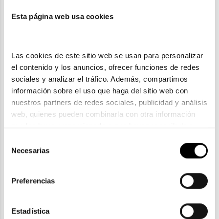
Esta página web usa cookies
También te puede gustar
Las cookies de este sitio web se usan para personalizar 
el contenido y los anuncios, ofrecer funciones de redes 
sociales y analizar el tráfico. Además, compartimos 
información sobre el uso que haga del sitio web con 
nuestros partners de redes sociales, publicidad y análisis 
web, quienes pueden combinarla con otra información 
que les haya proporcionado o que hayan recopilado a 
partir del uso que haya hecho de sus servicios. Consulta 
Selección
la política de privacidad en el siguiente 
enlace
. Consulta 
Necesarias
de
aquí
 como usará Google sus datos personales.
consentimiento
Oakley
Preferencias
OAKLEY GASCAN OO 9014
135,10€
Estadística