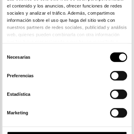
el contenido y los anuncios, ofrecer funciones de redes 
sociales y analizar el tráfico. Además, compartimos 
información sobre el uso que haga del sitio web con 
nuestros partners de redes sociales, publicidad y análisis 
Oakley
web, quienes pueden combinarla con otra información 
OAKLEY JUNIOR CAPACITOR 0OJ9013
que les haya proporcionado o que hayan recopilado a 
64,40€
partir del uso que haya hecho de sus servicios. Consulta 
Selección
2 colores
la política de privacidad en el siguiente 
enlace
. Consulta 
Necesarias
de
aquí
 como usará Google sus datos personales.
consentimiento
Preferencias
Estadística
ENVIOS Y DEVOLUCIONES
Gratuitas a partir de 30€
Marketing
CLICK & COLLECT
Recogida en tienda