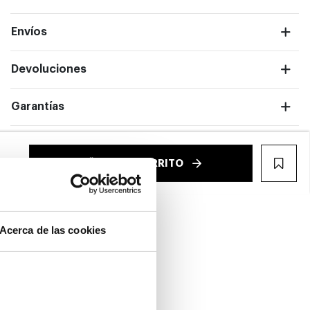
Envíos
Devoluciones
ntalla completa
Garantías
€
AÑADIR AL CARRITO
WIS
Acerca de las cookies