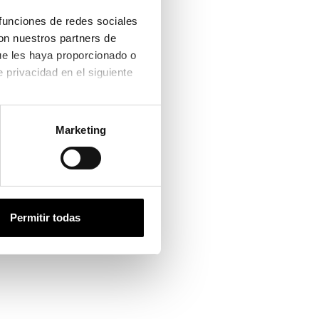
funciones de redes sociales 
on nuestros partners de 
ue les haya proporcionado o 
que hayan recopilado a partir del uso que haya hecho de sus servicios. Consulta la política de privacidad en el siguiente 
Marketing
MBAPPÉ SIGNATURE SERIES HSTN
Permitir todas
y