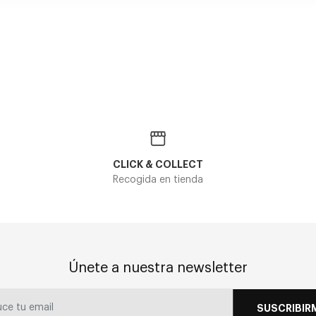
S OO 9431
OAKLE
151,
OAKLEY OO WIRE TAP 2.0 145 PRIZM
2 color
142,80€
2 colores
CLICK & COLLECT
Recogida en tienda
Únete a nuestra newsletter
SUSCRIBIR