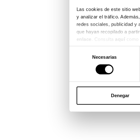
Las cookies de este sitio web
Oakley
y analizar el tráfico. Ademá
Oakley
redes sociales, publicidad y
OAKLEY LATCH OO 9265
OAKLEY SPINDRIFT OO 9474
127,40€
127,40€
4 colores
enlace
. Consulta 
aquí
 como 
Selección
Necesarias
de
consentimiento
Denegar
Oakley