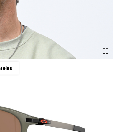
Ver en pa
telas