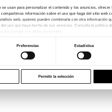
 se usan para personalizar el contenido y los anuncios, ofrecer 
s, compartimos información sobre el uso que haga del sitio web c
Oakley
 análisis web, quienes pueden combinarla con otra información q
OAKLEY LATCH BETA OO 9436
162,40€
usará Google sus datos personales.
3 colores
Oakley
Preferencias
Estadística
OAKLEY OO 9242 KYLIAN 
134,40€
4 colores
En Stock
Permitir la selección
Oakle
Oakley