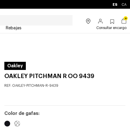
ES
CA
0
Rebajas
Consultar encargo
Oakley
OAKLEY PITCHMAN R OO 9439
REF:
OAKLEY-PITCHMAN-R-9439
Color de gafas: