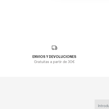
OAKLEY LATERALI
Oakley
113,40€
OAKLEY PARACORD OO9506D 950602
2 colores
En Stock
120,40€
ENVIOS Y DEVOLUCIONES
Gratuitas a partir de 30€