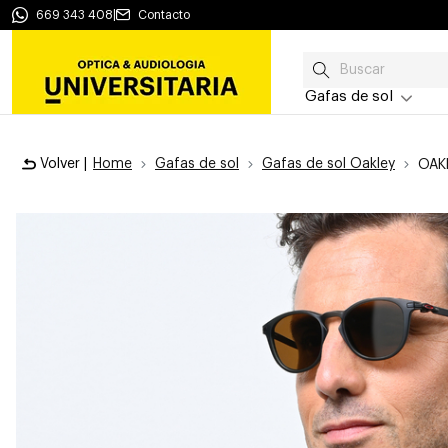
669 343 408
|
Contacto
Gafas de sol
Volver |
Home
Gafas de sol
Gafas de sol Oakley
OAK