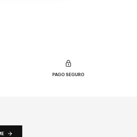
Y SIELO SQ OO 9480
90€
es
PAGO SEGURO
ME