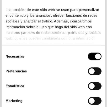
Las cookies de este sitio web se usan para personalizar 
el contenido y los anuncios, ofrecer funciones de redes 
sociales y analizar el tráfico. Además, compartimos 
información sobre el uso que haga del sitio web con 
nuestros partners de redes sociales, publicidad y análisis 
web, quienes pueden combinarla con otra información 
que les haya proporcionado o que hayan recopilado a 
Persol
partir del uso que haya hecho de sus servicios. Consulta 
Selección
PERSOL PO 3108S
la política de privacidad en el siguiente 
enlace
. Consulta 
Necesarias
de
245,00€
aquí
 como usará Google sus datos personales.
consentimiento
Preferencias
Estadística
ENVIOS Y DEVOLUCIONES
Marketing
Gratuitas a partir de 30€