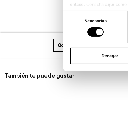
enlace
. Consulta 
aquí
 como 
Selección
Necesarias
de
consentimiento
Compra ahora
y recíbelo entr
Denegar
También te puede gustar
Perso
Persol
Persol
PERSO
PERSOL PO 3288S