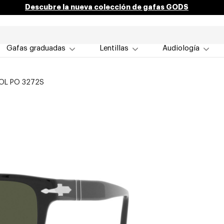
Descubre la nueva colección de gafas GODS
Gafas graduadas
Lentillas
Audiología
OL PO 3272S