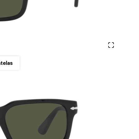
Ver en pa
telas