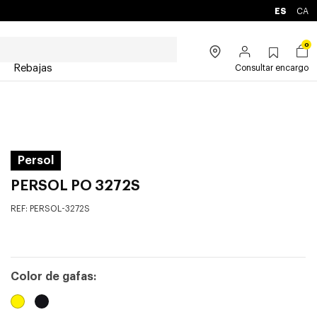
ES
CA
0
Rebajas
Consultar encargo
Persol
PERSOL PO 3272S
REF:
PERSOL-3272S
Color de gafas: