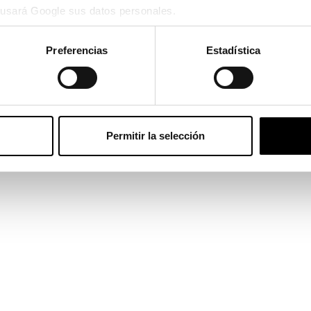
usará Google sus datos personales.
Ver en pa
Preferencias
Estadística
178,50
e el 25/08/2026 y el 27/08/2026
Permitir la selección
l
Persol
Persol
L PO 3341S
PERSOL PO 3398S 95/31