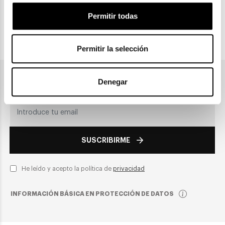
Recogida en tienda
Permitir todas
PAGO SEGURO
Permitir la selección
Únete a nuestra newsletter
Denegar
SUSCRIBIRME
He leído y acepto la política de
privacidad
INFORMACIÓN BÁSICA EN PROTECCIÓN DE DATOS