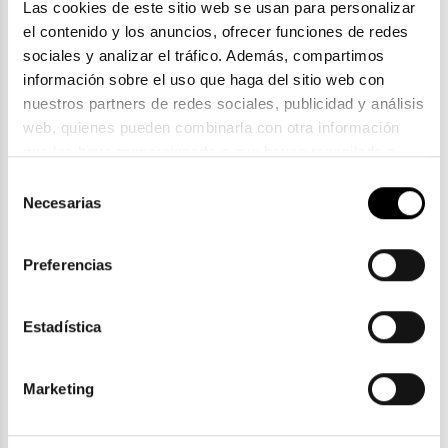
Las cookies de este sitio web se usan para personalizar 
el contenido y los anuncios, ofrecer funciones de redes 
sociales y analizar el tráfico. Además, compartimos 
información sobre el uso que haga del sitio web con 
nuestros partners de redes sociales, publicidad y análisis 
web, quienes pueden combinarla con otra información 
Polaroid
que les haya proporcionado o que hayan recopilado a 
POLAROID PLD 7055S
partir del uso que haya hecho de sus servicios. Consulta 
Selección
83,60€
la política de privacidad en el siguiente 
enlace
. Consulta 
Necesarias
de
2 colores
aquí
 como usará Google sus datos personales.
consentimiento
Preferencias
Estadística
ENVIOS Y DEVOLUCIONES
Gratuitas a partir de 30€
Marketing
CLICK & COLLECT