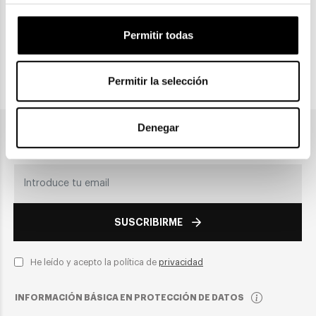
CLICK & COLLECT
Recogida en tienda
Permitir todas
Permitir la selección
PAGO SEGURO
Denegar
Únete a nuestra newsletter
SUSCRIBIRME
He leído y acepto la política de
privacidad
INFORMACIÓN BÁSICA EN PROTECCIÓN DE DATOS