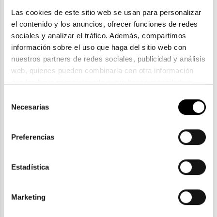
Las cookies de este sitio web se usan para personalizar 
el contenido y los anuncios, ofrecer funciones de redes 
sociales y analizar el tráfico. Además, compartimos 
información sobre el uso que haga del sitio web con 
nuestros partners de redes sociales, publicidad y análisis 
web, quienes pueden combinarla con otra información 
que les haya proporcionado o que hayan recopilado a 
Prada Linea Rossa
partir del uso que haya hecho de sus servicios. Consulta 
Selección
PRADA LINEA ROSSA PS 06YS
la política de privacidad en el siguiente 
enlace
. Consulta 
Necesarias
de
182,00€
aquí
 como usará Google sus datos personales.
consentimiento
Preferencias
Estadística
ENVIOS Y DEVOLUCIONES
Gratuitas a partir de 30€
Marketing