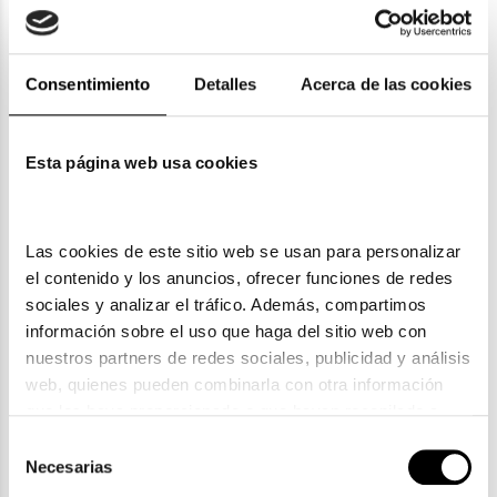
Envíos
Consentimiento
Detalles
Acerca de las cookies
Devoluciones
Esta página web usa cookies
Garantías
Las cookies de este sitio web se usan para personalizar 
el contenido y los anuncios, ofrecer funciones de redes 
sociales y analizar el tráfico. Además, compartimos 
información sobre el uso que haga del sitio web con 
nuestros partners de redes sociales, publicidad y análisis 
ENVIOS Y DEVOLUCIONES
web, quienes pueden combinarla con otra información 
Gratuitas a partir de 30€
que les haya proporcionado o que hayan recopilado a 
partir del uso que haya hecho de sus servicios. Consulta 
Selección
la política de privacidad en el siguiente 
enlace
. Consulta 
Necesarias
de
CLICK & COLLECT
aquí
 como usará Google sus datos personales.
Recogida en tienda