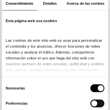
Consentimiento
Detalles
Acerca de las cookies
Garantías
Esta página web usa cookies
También te puede gustar
Las cookies de este sitio web se usan para personalizar 
el contenido y los anuncios, ofrecer funciones de redes 
sociales y analizar el tráfico. Además, compartimos 
información sobre el uso que haga del sitio web con 
nuestros partners de redes sociales, publicidad y análisis 
web, quienes pueden combinarla con otra información 
que les haya proporcionado o que hayan recopilado a 
partir del uso que haya hecho de sus servicios. Consulta 
Selección
la política de privacidad en el siguiente 
enlace
. Consulta 
Necesarias
de
aquí
 como usará Google sus datos personales.
consentimiento
Preferencias
Ray-Ban Kids