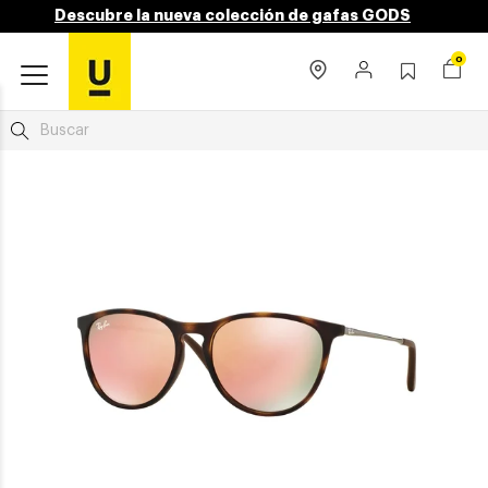
Descubre la nueva colección de gafas GODS
0