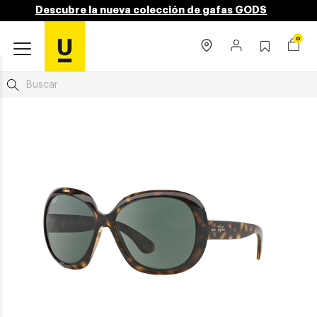
Descubre la nueva colección de gafas GODS
0