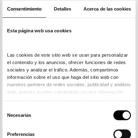
Devoluciones
Consentimiento
Detalles
Acerca de las cookies
Garantías
Esta página web usa cookies
Las cookies de este sitio web se usan para personalizar 
También te puede gustar
el contenido y los anuncios, ofrecer funciones de redes 
sociales y analizar el tráfico. Además, compartimos 
información sobre el uso que haga del sitio web con 
nuestros partners de redes sociales, publicidad y análisis 
web, quienes pueden combinarla con otra información 
que les haya proporcionado o que hayan recopilado a 
partir del uso que haya hecho de sus servicios. Consulta 
Selección
la política de privacidad en el siguiente 
enlace
. Consulta 
Necesarias
de
aquí
 como usará Google sus datos personales.
consentimiento
Preferencias