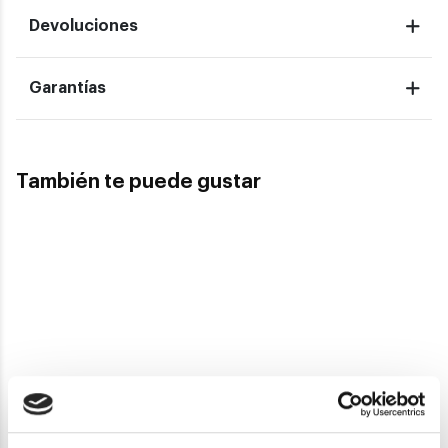
Devoluciones
Garantías
También te puede gustar
Ray-Ban
Ray-Ban
RAY-BAN RB 4441D
RAY-BAN ZENA RB 4430
95,90€
95,90€
3 colores
2 colores
En Stock