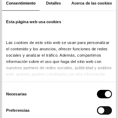
Consentimiento
Detalles
Acerca de las cookies
Esta página web usa cookies
Las cookies de este sitio web se usan para personalizar 
Ray-Ban Kids
el contenido y los anuncios, ofrecer funciones de redes 
RAY BAN KIDS RJ 9071S 70678G
sociales y analizar el tráfico. Además, compartimos 
46,90€
información sobre el uso que haga del sitio web con 
nuestros partners de redes sociales, publicidad y análisis 
web, quienes pueden combinarla con otra información 
que les haya proporcionado o que hayan recopilado a 
partir del uso que haya hecho de sus servicios. Consulta 
Selección
la política de privacidad en el siguiente 
enlace
. Consulta 
Necesarias
de
aquí
 como usará Google sus datos personales.
consentimiento
Preferencias
Ray-Ban