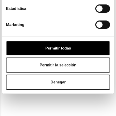
RAY-BAN MEGA WAYFARER II RB 0832S
Estadística
125,30€
Marketing
Permitir todas
Ray-Ban
Ray-Ban
RAY-BAN HAWKEYE RB 2298
RAY-BAN RB 4473D 667787
Permitir la selección
125,30€
95,90€
2 colores
Denegar
Ray-Ban
Ray-Ban