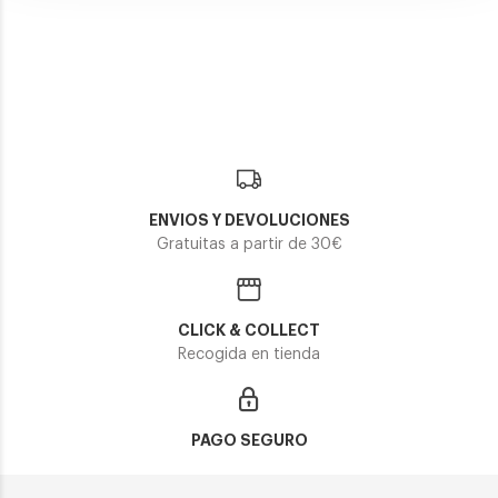
RAY-BAN RB 4068
RAY-BAN RB 2203
130,90€
125,30€
2 colores
3 colores
En Stock
ENVIOS Y DEVOLUCIONES
Gratuitas a partir de 30€
CLICK & COLLECT
Recogida en tienda
PAGO SEGURO