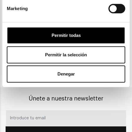
Marketing
ENVIOS Y DEVOLUCIONES
Gratuitas a partir de 30€
Permitir todas
CLICK & COLLECT
Permitir la selección
Recogida en tienda
Denegar
PAGO SEGURO
Únete a nuestra newsletter