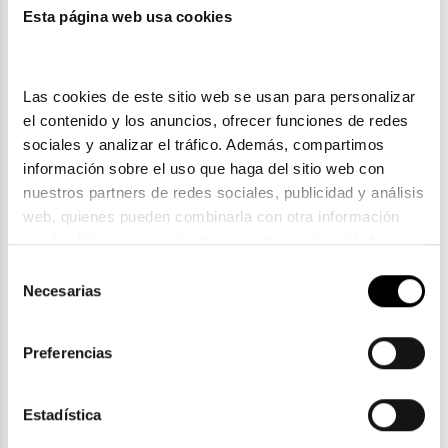
También te puede gustar
Esta página web usa cookies
Las cookies de este sitio web se usan para personalizar 
el contenido y los anuncios, ofrecer funciones de redes 
sociales y analizar el tráfico. Además, compartimos 
información sobre el uso que haga del sitio web con 
nuestros partners de redes sociales, publicidad y análisis 
web, quienes pueden combinarla con otra información 
que les haya proporcionado o que hayan recopilado a 
partir del uso que haya hecho de sus servicios. Consulta 
Selección
la política de privacidad en el siguiente 
enlace
. Consulta 
Necesarias
de
Saint Laurent
aquí
 como usará Google sus datos personales.
consentimiento
SAINT LAURENT SL 553 001
Preferencias
216,05€
226,05€
-10€ DTO
Estadística