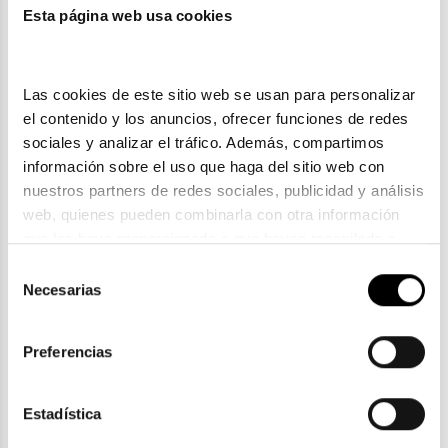
También te puede gustar
Esta página web usa cookies
Las cookies de este sitio web se usan para personalizar 
el contenido y los anuncios, ofrecer funciones de redes 
sociales y analizar el tráfico. Además, compartimos 
información sobre el uso que haga del sitio web con 
nuestros partners de redes sociales, publicidad y análisis 
web, quienes pueden combinarla con otra información 
que les haya proporcionado o que hayan recopilado a 
partir del uso que haya hecho de sus servicios. Consulta 
Selección
la política de privacidad en el siguiente 
enlace
. Consulta 
Necesarias
de
Saint Laurent
aquí
 como usará Google sus datos personales.
consentimiento
SAINT LAURENT SL 801
Preferencias
275,45€
285,45€
2 colores
-10€ DTO
Estadística