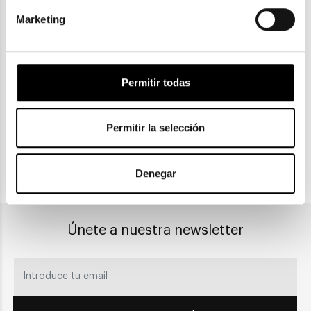
Marketing
ENVIOS Y DEVOLUCIONES
Gratuitas a partir de 30€
Permitir todas
CLICK & COLLECT
Permitir la selección
Recogida en tienda
Denegar
PAGO SEGURO
Únete a nuestra newsletter