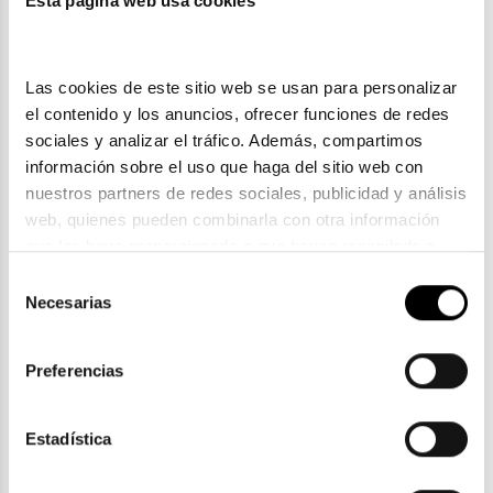
Esta página web usa cookies
Las cookies de este sitio web se usan para personalizar 
el contenido y los anuncios, ofrecer funciones de redes 
sociales y analizar el tráfico. Además, compartimos 
información sobre el uso que haga del sitio web con 
nuestros partners de redes sociales, publicidad y análisis 
web, quienes pueden combinarla con otra información 
que les haya proporcionado o que hayan recopilado a 
partir del uso que haya hecho de sus servicios. Consulta 
Selección
la política de privacidad en el siguiente 
enlace
. Consulta 
Necesarias
Scalpers
de
aquí
 como usará Google sus datos personales.
consentimiento
SCALPERS BROOKLYN
62,04€
77,55€
Preferencias
En Stock
Estadística